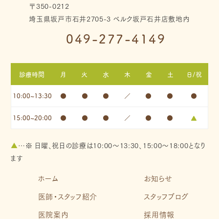
〒350-0212
埼玉県坂戸市石井2705-3 ベルク坂戸石井店敷地内
049-277-4149
診療時間
月
火
水
木
金
土
日/祝
10:00~13:30
●
●
●
／
●
●
●
15:00~20:00
●
●
●
／
●
●
▲
▲
…※ 日曜、祝日の診療は10:00～13:30、15:00～18:00となり
ます
ホーム
お知らせ
医師・スタッフ紹介
スタッフブログ
医院案内
採用情報