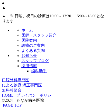
●
▲
▲
…※ 日曜、祝日の診療は10:00～13:30、15:00～18:00とな
ります
ホーム
医師・スタッフ紹介
医院案内
診療のご案内
よくある質問
お知らせ
スタッフブログ
採用情報
歯科助手
口腔外科専門医
による診療
矯正専門医
無料相談会
HOME
|
プライバシーポリシー
©2024 たなか歯科医院
PAGE TOP