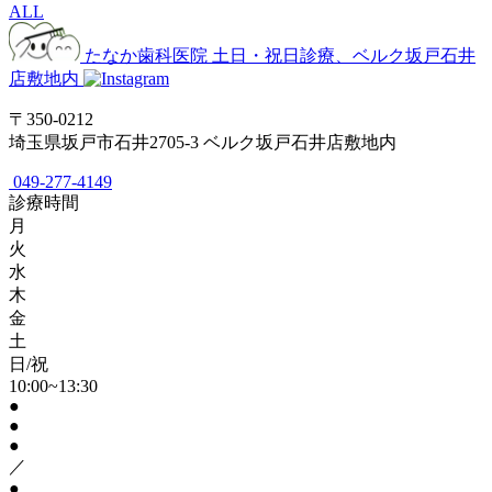
ALL
たなか歯科医院
土日・祝日診療、ベルク坂戸石井
店敷地内
〒350-0212
埼玉県坂戸市石井2705-3 ベルク坂戸石井店敷地内
049-277-4149
診療時間
月
火
水
木
金
土
日/祝
10:00~13:30
●
●
●
／
●