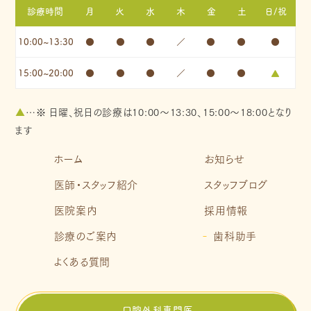
診療時間
月
火
水
木
金
土
日/祝
10:00~13:30
●
●
●
／
●
●
●
15:00~20:00
●
●
●
／
●
●
▲
▲
…※ 日曜、祝日の診療は10:00～13:30、15:00～18:00となり
ます
ホーム
お知らせ
医師・スタッフ紹介
スタッフブログ
医院案内
採用情報
診療のご案内
歯科助手
よくある質問
口腔外科専門医