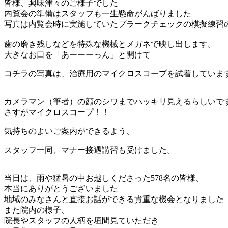
皆様、興味津々のご様子でした
内覧会の準備はスタッフも一生懸命がんばりました
写真は内覧会時に実施していたプラークチェックの模擬練習
歯の磨き残しなどを特殊な機械とメガネで映し出します。
大きなお口を「あーーーっん」と開けて
コチラの写真は、治療用のマイクロスコープを試着していま
カメラマン（筆者）の顔のシワまでハッキリ見えるらしいで
さすがマイクロスコープ！！
気持ちのよいご案内ができるよう、
スタッフ一同、マナー接遇講習も受けました。
当日は、雨や猛暑の中お越しくださった578名の皆様、
本当にありがとうございました
地域のみなさんと直接お話ができる貴重な機会となりました
また院内の様子、
院長やスタッフの人柄を垣間見ていただき