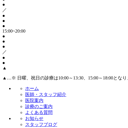
●
／
●
●
●
15:00~20:00
●
●
●
／
●
●
▲
▲
…※ 日曜、祝日の診療は10:00～13:30、15:00～18:00とな
ホーム
医師・スタッフ紹介
医院案内
診療のご案内
よくある質問
お知らせ
スタッフブログ