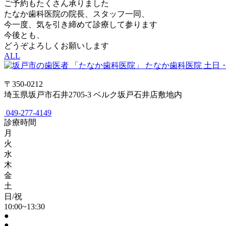
ご予約もたくさん承りました
たなか歯科医院の院長、スタッフ一同、
今一度、気を引き締めて診療して参ります
今後とも、
どうぞよろしくお願いします
ALL
たなか歯科医院
土日
〒350-0212
埼玉県坂戸市石井2705-3 ベルク坂戸石井店敷地内
049-277-4149
診療時間
月
火
水
木
金
土
日/祝
10:00~13:30
●
●